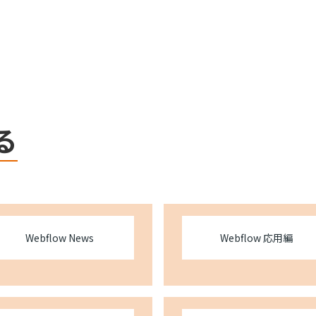
Webflow
る
Webflow News
Webflow 応用編